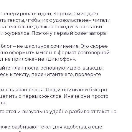
да генерировать идеи, Кортни-Смит дает
ть тексты, чтобы их с удовольствием читали
ка текстов не должна походить на статьи
и журналов. Поэтому первый совет автора:
в блог – не школьное сочинение. Это скорее
ожно оформить мысли в формат разговорной
ст на приложение «диктофон».
айте план поста, основную идею, выводы,
сь к тексту, перечитайте его, проверьте
и в начало текста. Люди привыкли быстро
ацепить с первых же слов. Иначе они просто
та.
таются и визуально удобно разбивают текст на
кже разбивают текст для удобства, а еще