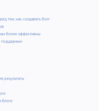
ред тем, как создавать блог
ов
мах более эффективны
я поддержки
ие результаты
оге
в блоге