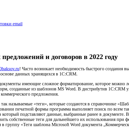
товки email
предложений и договоров в 2022 году
0baksov.ru
! Часто возникает необходимость быстрого создания 
 основе данных хранящихся в 1С:CRM.
 документы имеющие сложное форматирование, которое можно ле
орм, созданные из шаблонов MS Word. В дистрибутив 1С:CRM у
 коммерческого предложения.
ак называемые «теги», которые создаются в справочнике «Шабл
вании печатной формы программа выполняет поиск по всем так
в который подставляют данные, выбранные ранее в документе. 
вить собственные теги для дальнейшего их использования при 
 в группу «Теги шаблона Microsoft Word документа „Коммерчес