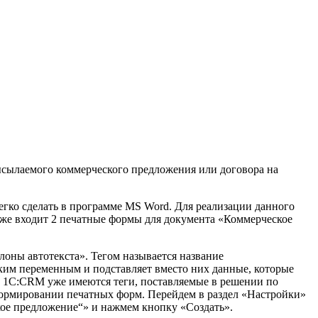
высылаемого коммерческого предложения или договора на
гко сделать в программе MS Word. Для реализации данного
же входит 2 печатные формы для документа «Коммерческое
оны автотекста». Тегом называется название
им переменным и подставляет вместо них данные, которые
В 1С:CRM уже имеются теги, поставляемые в решении по
формировании печатных форм. Перейдем в раздел «Настройки»
кое предложение“» и нажмем кнопку «Создать».