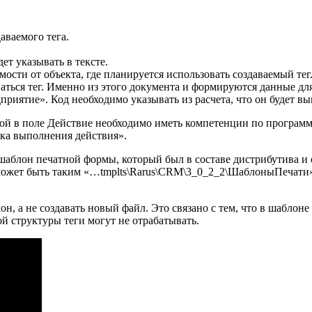
аваемого тега.
ет указывать в тексте.
ости от объекта, где планируется использовать создаваемый тег
ваться тег. Именно из этого документа и формируются данные дл
приятие». Код необходимо указывать из расчета, что он будет в
ой в поле Действие необходимо иметь компетенции по программ
рка выполнения действия».
 шаблон печатной формы, который был в составе дистрибутива и
 может быть таким «…tmplts\Rarus\CRM\3_0_2_2\ШаблоныПечати»,
, а не создавать новый файл. Это связано с тем, что в шаблоне
й структуры теги могут не отрабатывать.