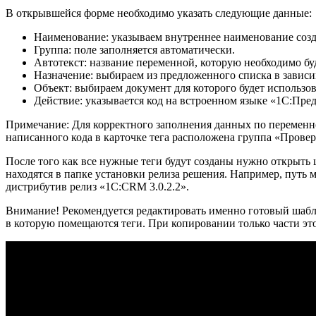
В открывшейся форме необходимо указать следующие данные:
Наименование: указываем внутреннее наименование созд
Группа: поле заполняется автоматически.
Автотекст: название переменной, которую необходимо буд
Назначение: выбираем из предложенного списка в зависим
Объект: выбираем документ для которого будет использо
Действие: указывается код на встроенном языке «1С:Пред
Примечание: Для корректного заполнения данных по переменн
написанного кода в карточке тега расположена группа «Прове
После того как все нужные теги будут созданы нужно открыть
находятся в папке установки релиза решения. Например, путь
дистрибутив релиз «1С:CRM 3.0.2.2».
Внимание! Рекомендуется редактировать именно готовый шаблон
в которую помещаются теги. При копировании только части это