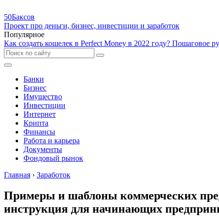
50Баксов
Проект про деньги, бизнес, инвестиции и заработок
Популярное
Как создать кошелек в Perfect Money в 2022 году? Пошаговое р
Банки
Бизнес
Имущество
Инвестиции
Интернет
Крипта
Финансы
Работа и карьера
Документы
Фондовый рынок
Главная
›
Заработок
Примеры и шаблоны коммерческих предл
инструкция для начинающих предприн