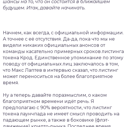
шансы на то, что он состоится в ближайшем
будущем. Итак, давайте начинать.
Начнем, как всегда, с официальной информации.
А точнее с её отсутствия. Да-да, пока что мы не
видели никаких официальных анонсов от
команды касательно примерных сроков листинга
токена Крод. Единственное упоминание по этому
поводу от официальных лиц заключалось в том,
что Макс Лаптев в интервью сказал, что листинг
может переноситься на более благоприятное
время.
Ну а теперь давайте поразмыслим, о каком
благоприятном времени идёт речь. Я
предполагаю с 90% вероятности, что листинг
токена лаунчпада не имеет смысл проводить на
падающем рынке, а также в боковике (флэт-
движение) крипто-рынка. Последнее время