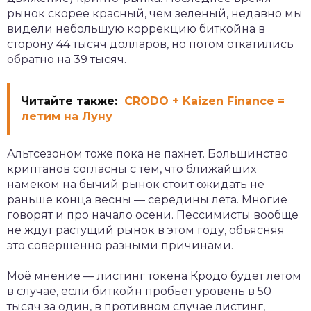
рынок скорее красный, чем зеленый, недавно мы
видели небольшую коррекцию биткойна в
сторону 44 тысяч долларов, но потом откатились
обратно на 39 тысяч.
Читайте также:
CRODO + Kaizen Finance =
летим на Луну
Альтсезоном тоже пока не пахнет. Большинство
криптанов согласны с тем, что ближайших
намеком на бычий рынок стоит ожидать не
раньше конца весны — середины лета. Многие
говорят и про начало осени. Пессимисты вообще
не ждут растущий рынок в этом году, объясняя
это совершенно разными причинами.
Моё мнение — листинг токена Кродо будет летом
в случае, если биткойн пробьёт уровень в 50
тысяч за один, в противном случае листинг,