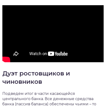
Дуэт ростовщиков и
чиновников
Подведём итог в части касающейся
центрального банка. Все денежные средства
банка (пассив баланса) обеспечены чьими – то