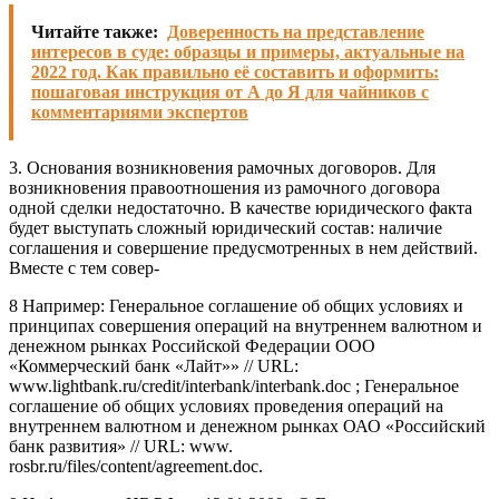
Читайте также:
Доверенность на представление
интересов в суде: образцы и примеры, актуальные на
2022 год. Как правильно её составить и оформить:
пошаговая инструкция от А до Я для чайников с
комментариями экспертов
3. Основания возникновения рамочных договоров. Для
возникновения правоотношения из рамочного договора
одной сделки недостаточно. В качестве юридического факта
будет выступать сложный юридический состав: наличие
соглашения и совершение предусмотренных в нем действий.
Вместе с тем совер-
8 Например: Генеральное соглашение об общих условиях и
принципах совершения операций на внутреннем валютном и
денежном рынках Российской Федерации ООО
«Коммерческий банк «Лайт»» // URL:
www.lightbank.ru/credit/interbank/interbank.doc ; Генеральное
соглашение об общих условиях проведения операций на
внутреннем валютном и денежном рынках ОАО «Российский
банк развития» // URL: www.
rosbr.ru/files/content/agreement.doc.