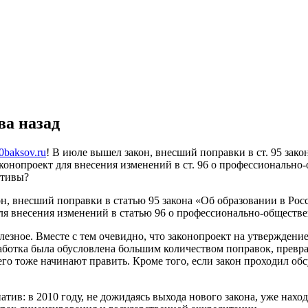
ва назад
0baksov.ru
! В июле вышел закон, внесший поправки в ст. 95 зак
законопроект для внесения изменений в ст. 96 о профессиональ
ативы?
он, внесший поправки в статью 95 закона «Об образовании в Ро
 для внесения изменений в статью 96 о профессионально-­общест
олезное. Вместе с тем очевидно, что законопроект на утвержден
азработка была обусловлена большим количеством поправок, прев
его тоже начинают править. Кроме того, если закон проходил обс
тив: в 2010 году, не дожидаясь выхода нового закона, уже нахо