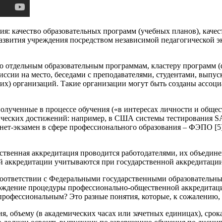
ия: качество образовательных программ (учебных планов), каче
развития учреждения посредством независимой педагогической 
по отдельным образовательным программам, кластеру программ (ф
иссии на место, беседами с преподавателями, студентами, выпу
их) организаций. Такие организации могут быть созданы ассоц
полученные в процессе обучения («в интересах личности и общес
ческих достижений: например, в США системы тестирования SA
рнет-экзамен в сфере профессионального образования – ФЭПО [
щественная аккредитация проводится работодателями, их объеди
ой аккредитации учитываются при государственной аккредитации
соответствии с Федеральными государственными образовательными
ждение процедуры профессионально­-общественной аккредитаци
профессиональным? Это разные понятия, которые, к сожалению, 
ия, объему (в академических часах или зачетных единицах), сро