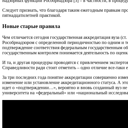
надзорных функций Рособрнадзора [3] – в частности, в процед
Следует признать, что благодаря таким ежегодным правкам п
пятнадцатилетней практикой.
Новые старые правила
Чем отличается сегодня государственная аккредитация вуза (ст.
Рособрнадзором с определенной периодичностью по одним и т
подтверждение соответствия федеральным государственным об
государственным контролем понимается деятельность по оценк
И та, и другая процедуры проводятся с привлечением эксперто
Справедливости ради стоит отметить – одно отличие все­-таки 
За три последних года понятие аккредитации совершенно измен
изменение или установление аккредитационного статуса. А это
идет о «подтверждении…», вероятно и вновь созданный вуз не 
университета на «федеральный» или «национальный исследоват