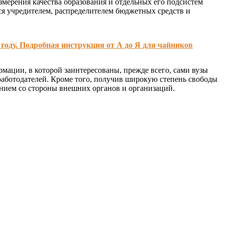
змерения качества образования и отдельных его подсистем
тся учредителем, распределителем бюджетных средств и
году. Подробная инструкция от А до Я для чайников
мации, в которой заинтересованы, прежде всего, сами вузы
работодателей. Кроме того, получив широкую степень свободы
нанием со стороны внешних органов и организаций.