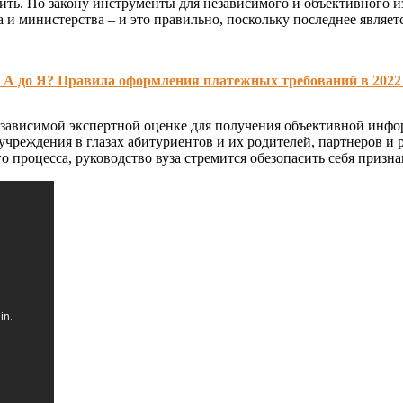
дить. По закону инструменты для независимого и объективного и
 и министерства – и это правильно, поскольку последнее являе
т А до Я? Правила оформления платежных требований в 2022 
езависимой экспертной оценке для получения объективной инфор
реждения в глазах абитуриентов и их родителей, партнеров и 
о процесса, руководство вуза стремится обезопасить себя приз