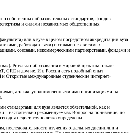
ство собственных образовательных стандартов, фондов
экспертизы и силами независимых общественных
акультета) или в вузе в целом посредством аккредитации вуза
скниками, работодателями) и силами независимых
иациями, союзами, некоммерческими партнерствами, фондами и
тва»). Результат образования в мировой практике также
T, GRE и другие. И в России есть подобный опыт
5] и Открытые международные студенческие интернет-
нениями, а также уполномоченными ими организациями на
.
 стандартами для вуза является обязательной, как и
и – настоятельно рекомендуемым. Вопрос на понимание: по
сегодня недостаточно четко определены.
кам, последовательности изучения отдельных дисциплин и