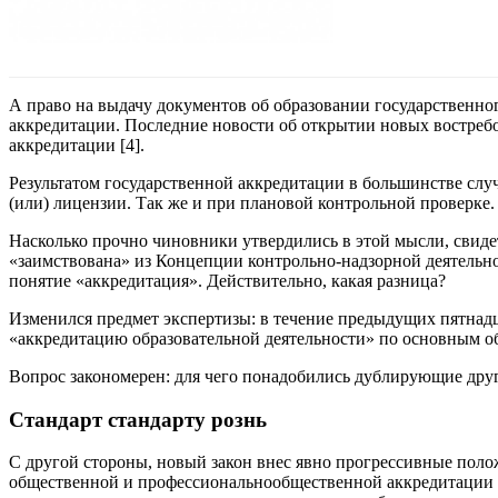
А право на выдачу документов об образовании государственног
аккредитации. Последние новости об открытии новых востреб
аккредитации [4].
Результатом государственной аккредитации в большин­стве слу
(или) лицензии. Так же и при плановой контрольной проверке.
Насколько прочно чиновники утвердились в этой мысли, свидет
«заимствована» из Концепции контрольно-надзорной деятельнос
понятие «аккредитация». Действительно, какая разница?
Изменился предмет экспертизы: в течение предыдущих пятнадц
«аккредитацию образовательной деятельности» по основным о
Вопрос закономерен: для чего понадобились дублирующие дру
Стандарт стандарту рознь
С другой стороны, новый закон внес явно прогрессивные положе
общественной и профессионально­общественной аккредитации (