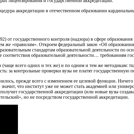
урах лицензирования и государственной аккредитации.
роцедура аккредитации в отечественном образовании кардиналь
 92) от государственного контроля (надзора) в сфере образовани
ем же «правилам». Откроем федеральный закон «Об образовании
разовательным стандартам образовательной деятельности по о
е соответствия образовательной деятельности… требованиям го
в (чаще всего одних и тех же) и по одним и тем же методикам:
есть: за контрольные проверки вузы не платят государственную 
илось, прежде всего с изменением ее целевой функции. Ничего 
 значит, что институт уже не может стать академией или универ
получит государственной аккредитации (или новые вузы создава
ельский», но не посредством государственной аккредитации.