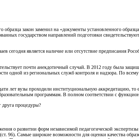
о образца закон заменил на «документы установленного образца»
ованных государством направлений подготовки свидетельствуют
чаев сегодня является наличие или отсутствие предписания Росо
ельствует почти анекдотичный случай. В 2012 году была защище
ти одной из региональных служб контроля и надзора. По всему 
ати лет вузы проходили институциональную аккредитацию, то ес
бразовательным программам. В полном соответствии с функцио
г друга процедуры?
ния о развитии форм независимой педагогической экспертизы (ст
ст. 96). Самые широкие возможности для оценки качества обра