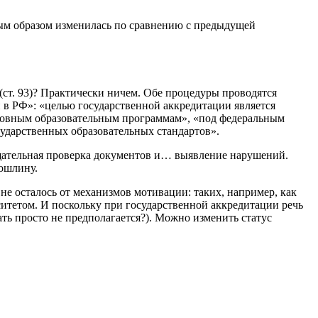
ным образом изменилась по сравнению с предыдущей
я (ст. 93)? Практически ничем. Обе процедуры проводятся
 в РФ»: «целью государственной аккредитации является
сновным образовательным программам», «под федеральным
сударственных образовательных стандартов».
 тщательная проверка документов и… выявление нарушений.
пошлину.
не осталось от механизмов мотивации: таких, например, как
ситетом. И поскольку при государственной аккредитации речь
ть просто не предполагается?). Можно изменить статус