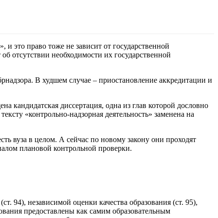
, и это право тоже не зависит от государственной
 об отсутствии необходимости их государственной
брнадзора. В худшем случае – приостановление аккредитации и
на кандидатская диссертация, одна из глав которой дословно
тексту «контрольно-надзорная деятельность» заменена на
ть вуза в целом. А сейчас по новому закону они проходят
налом плановой контрольной проверки.
. 94), независимой оценки качества образования (ст. 95),
зования предоставлены как самим образовательным