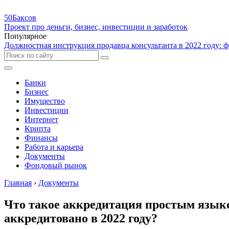
50Баксов
Проект про деньги, бизнес, инвестиции и заработок
Популярное
Должностная инструкция продавца консультанта в 2022 году: ф
Банки
Бизнес
Имущество
Инвестиции
Интернет
Крипта
Финансы
Работа и карьера
Документы
Фондовый рынок
Главная
›
Документы
Что такое аккредитация простым язык
аккредитовано в 2022 году?