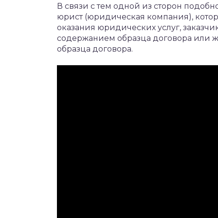
В связи с тем одной из сторон подоб
юрист (юридическая компания), кото
оказания юридических услуг, заказчи
содержанием образца договора или ж
образца договора.