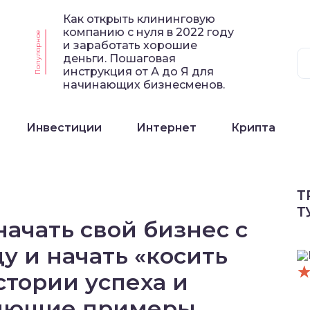
Как открыть клининговую
компанию с нуля в 2022 году
Популярное
и заработать хорошие
деньги. Пошаговая
инструкция от А до Я для
начинающих бизнесменов.
Инвестиции
Интернет
Крипта
Т
Т
начать свой бизнес с
ду и начать «косить
стории успеха и
яющие примеры