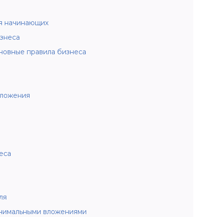
ля начинающих
знеса
новные правила бизнеса
дложения
еса
ля
минимальными вложениями