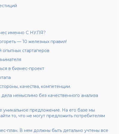
вестиций
знес именно С НУЛЯ?
рогореть — 10 железных правил!
й опытных стартаперов
инимателя
ься в бизнес-проект
ртапа
стороны, качества, компетенции.
 дела немыслимо без качественного анализа
е уникальное предложение. На его базе мы
айти то, что не могут предложить потребителям
ес-план. В нем должны быть детально учтены все