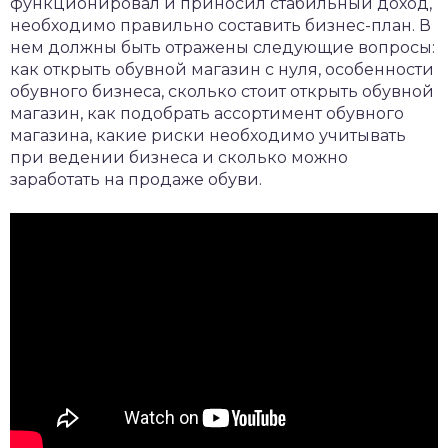
функционировал и приносил стабильный доход,
необходимо правильно составить бизнес-план. В
нем должны быть отражены следующие вопросы:
как открыть обувной магазин с нуля, особенности
обувного бизнеса, сколько стоит открыть обувной
магазин, как подобрать ассортимент обувного
магазина, какие риски необходимо учитывать
при ведении бизнеса и сколько можно
заработать на продаже обуви.