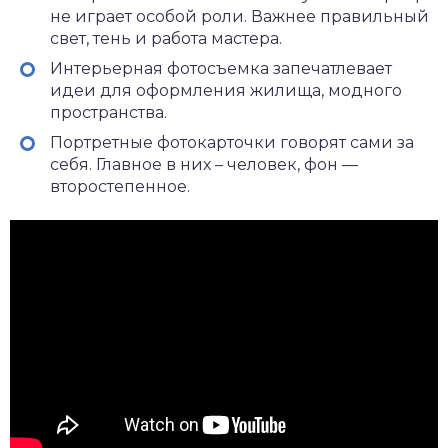
не играет особой роли. Важнее правильный
свет, тень и работа мастера.
Интерьерная фотосъемка запечатлевает
идеи для оформления жилища, модного
пространства.
Портретные фотокарточки говорят сами за
себя. Главное в них – человек, фон —
второстепенное.