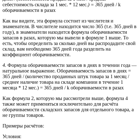
себестоимость склада за 1 мес. * 12 мес.
)
= 3
65 дней / k
оборачиваемости в разах
Как вы видите, эта формула состоит из числителя и
знаменателя. В числителе находится число 365 (т.е. 365 дней в
году), в знаменатели находится формула оборачиваемости
запасов в разах, которую мы вывели в формуле 1 выше. То
есть, чтобы определить за сколько дней вы распродадите свой
склад, вам необходимо 365 дней года разделить на
коэффициент оборачиваемости.
4.
Формула оборачиваемости запасов в днях в течении года —
натуральное выражение. Оборачиваемость запасов в днях =
365 дней / (количество проданных штук товара за 1 месяц /
среднее наличие товара на складе компании в течение 1
месяца * 12 мес.) = 365 дней / k оборачиваемости в разах
Как формула 2, которую мы рассмотрели выше, формула 4
также может применяться исключительно для расчёта
оборачиваемости складских запасов для отдельного товара, а
не группы товаров.
Примеры расчётов:
Условия: