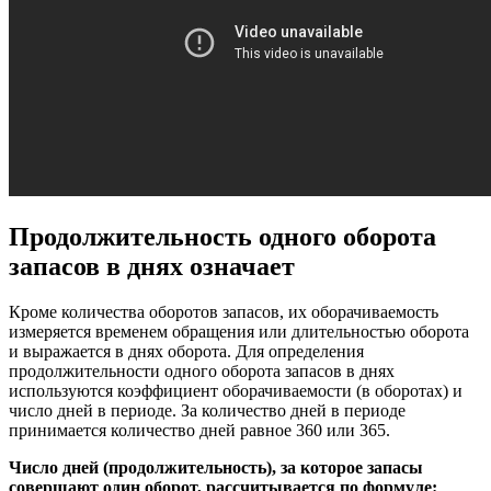
Продолжительность одного оборота
запасов в днях означает
Кроме количества оборотов запасов, их оборачиваемость
измеряется временем обращения или длительностью оборота
и выражается в днях оборота. Для определения
продолжительности одного оборота запасов в днях
используются коэффициент оборачиваемости (в оборотах) и
число дней в периоде. За количество дней в периоде
принимается количество дней равное 360 или 365.
Число дней (продолжительность), за которое запасы
совершают один оборот, рассчитывается по формуле: