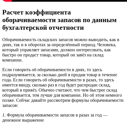
Расчет коэффициента
оборачиваемости запасов по данным
бухгалтерской отчетности
Оборачиваемость складских запасов можно выводить, как в
днях, так и в оборотах за определённый период. Человека,
который управляет запасами, должно интересовать, как
быстро он продаст товар, который он завёз на склад
компании.
Если говорить об оборачиваемости в днях, то здесь
подразумевается, за сколько дней я продам товар в течение
года. Если говорить об оборачиваемости в разах, то здесь
имеется ввиду, сколько раз в год будет распродан склад,
который я привёз. Обычно считают, что чем быстрее склад
оборачивается, тем лучше для компании. Но об этом немного
позже. Сейчас давайте рассмотрим формулы оборачиваемости
запасов:
1.
Формула оборачиваемости запасов в разах за год —
денежное выражение