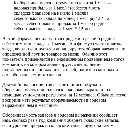
k оборачиваемости = (сумма продажи за 1 мес. —
валовая прибыль за 1 мес.) / (себестоимость
складских запасов на начало 1 месяца +
себестоимость склада на конец 1 месяца) / 2 * 12
мес. = себестоимость продаж за 1 мес. / средняя
себестоимость склада за 1 мес. * 12 мес.
В этой формуле используются продажи и расчёт средней
себестоимости склада за 1 месяц. Эта формула часто полезна
тогда, когда планируется и анализируется оборачиваемость по
определённой группе товаров за месяц. Обычно этот
показатель применяется на ежемесячном подведением итогов
компании, на котором анализируется выполнение
поставленных плановых показателей, одним из которых и
есть оборачиваемость запасов.
Для удобства восприятия рассчитанного результата
оборачиваемость приводится к годовому выражению с
помощью умножения результата на 12 месяцев. Обычно, легче
воспринимать результат оборачиваемости в годовом
выражение, чем в месячном.
Оборачиваемость запасов в годовом выражении сообщает
нам, сколько раз в год компания обернёт складские запасы,
если уровень продаж и складские запасы будут на таком