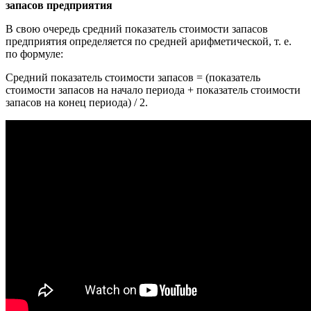
запасов предприятия
В свою очередь средний показатель стоимости запасов
предприятия определяется по средней арифметической, т. е.
по формуле:
Средний показатель стоимости запасов = (показатель
стоимости запасов на начало периода + показатель стоимости
запасов на конец периода) / 2.