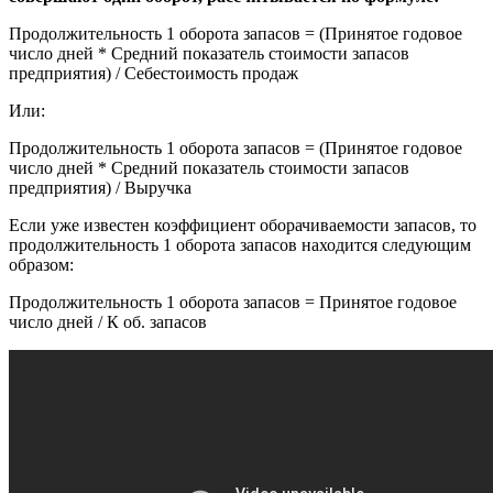
Продолжительность 1 оборота запасов = (Принятое годовое
число дней * Средний показатель стоимости запасов
предприятия) / Себестоимость продаж
Или:
Продолжительность 1 оборота запасов = (Принятое годовое
число дней * Средний показатель стоимости запасов
предприятия) / Выручка
Если уже известен коэффициент оборачиваемости запасов, то
продолжительность 1 оборота запасов находится следующим
образом:
Продолжительность 1 оборота запасов = Принятое годовое
число дней / К об. запасов