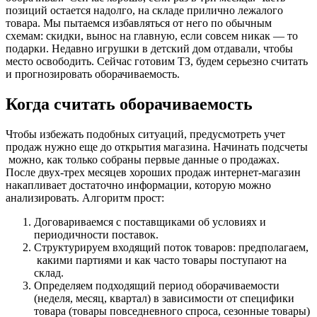
позиций остается надолго, на складе прилично лежалого
товара. Мы пытаемся избавляться от него по обычным
схемам: скидки, вынос на главную, если совсем никак — то
подарки. Недавно игрушки в детский дом отдавали, чтобы
место освободить. Сейчас готовим ТЗ, будем серьезно считать
и прогнозировать оборачиваемость.
Когда считать оборачиваемость
Чтобы избежать подобных ситуаций, предусмотреть учет
продаж нужно еще до открытия магазина. Начинать подсчеты
можно, как только собраны первые данные о продажах.
После двух-трех месяцев хороших продаж интернет-магазин
накапливает достаточно информации, которую можно
анализировать. Алгоритм прост:
Договариваемся с поставщиками об условиях и
периодичности поставок.
Структурируем входящий поток товаров: предполагаем,
какими партиями и как часто товары поступают на
склад.
Определяем подходящий период оборачиваемости
(неделя, месяц, квартал) в зависимости от специфики
товара (товары повседневного спроса, сезонные товары)