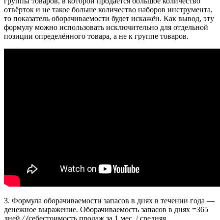
группы товаров, в которой продаётся большое количество
отвёрток и не такое больше количество наборов инструмента,
то показатель оборачиваемости будет искажён. Как вывод, эту
формулу можно использовать исключительно для отдельной
позиции определённого товара, а не к группе товаров.
3. Формула оборачиваемости запасов в днях в течении года —
денежное выражение. Оборачиваемость запасов в днях =365
дней
/ (
себестоимость продаж за 1 мес. / средняя