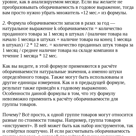
уровне, как в анализируемом месяце. Если вы желаете не
преобразовывать оборачиваемость в годовое выражение, тогда
вам просто нужно убрать множитель «12 мес.» из формулы.
2.
Формула оборачиваемости запасов в разах за год —
натуральное выражение k оборачиваемости = количество
проданного товара за 1 месяц в штуках / (наличие товара на
начало 1 месяца в штуках + наличие товара на конец 1 месяца
в штуках) / 2 * 12 мес. = количество проданных штук товара за
1 месяц / среднее наличие товара на складе компании в
течение 1 месяца * 12 мес.
Как вы видите, в этой формуле применяются в расчёте
оборачиваемости натуральные значения, а именно штуки
определённого товара. Также могут быть использованы и
другие единицы измерения. Как и в предыдущей формуле,
результат также приведён к годовому выражению.
Особенности данной формулы в том, что эту формулу
невозможно применить к расчёту оборачиваемости для
группы товаров.
Почему? Всё просто, к одной группе товаров могут относится
разные по стоимости товары. Например, группа товаров
«инструмент». В ней может быть как набор инструментов, так
и отвёртки поштучно. И если рассчитывать оборачиваемость