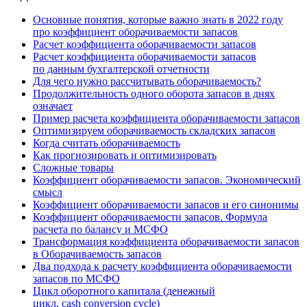
Основные понятия, которые важно знать в 2022 году
про коэффициент оборачиваемости запасов
Расчет коэффициента оборачиваемости запасов
Расчет коэффициента оборачиваемости запасов
по данным бухгалтерской отчетности
Для чего нужно рассчитывать оборачиваемость?
Продолжительность одного оборота запасов в днях
означает
Пример расчета коэффициента оборачиваемости запасов
Оптимизируем оборачиваемость складских запасов
Когда считать оборачиваемость
Как прогнозировать и оптимизировать
Сложные товары
Коэффициент оборачиваемости запасов. Экономический
смысл
Коэффициент оборачиваемости запасов и его синонимы
Коэффициент оборачиваемости запасов. Формула
расчета по балансу и МСФО
Трансформация коэффициента оборачиваемости запасов
в Оборачиваемость запасов
Два подхода к расчету коэффициента оборачиваемости
запасов по МСФО
Цикл оборотного капитала (денежный
цикл, cash conversion cycle)