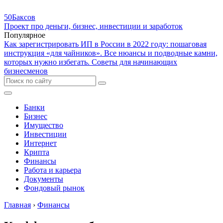
50Баксов
Проект про деньги, бизнес, инвестиции и заработок
Популярное
Как зарегистрировать ИП в России в 2022 году: пошаговая
инструкция «для чайников». Все нюансы и подводные камни,
которых нужно избегать. Советы для начинающих
бизнесменов
Банки
Бизнес
Имущество
Инвестиции
Интернет
Крипта
Финансы
Работа и карьера
Документы
Фондовый рынок
Главная
›
Финансы