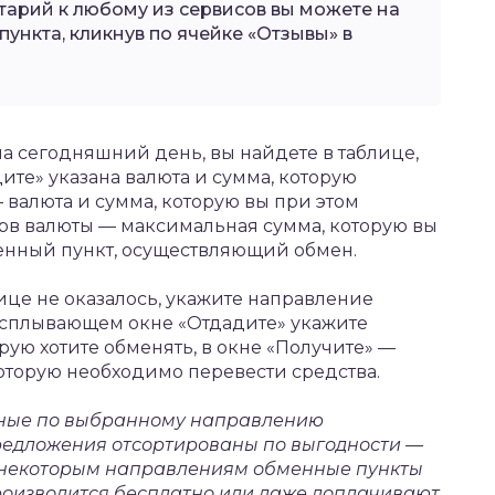
арий к любому из сервисов вы можете на
ункта, кликнув по ячейке «Отзывы» в
а сегодняшний день, вы найдете в таблице,
ите» указана валюта и сумма, которую
— валюта и сумма, которую вы при этом
зерв валюты — максимальная сумма, которую вы
енный пункт, осуществляющий обмен.
ице не оказалось, укажите направление
 всплывающем окне «Отдадите» укажите
рую хотите обменять, в окне «Получите» —
которую необходимо перевести средства.
пные по выбранному направлению
редложения отсортированы по выгодности —
о некоторым направлениям обменные пункты
 производится бесплатно или даже доплачивают