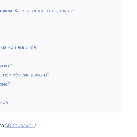
ежом. Как выгоднее это сделать?
я на мошенников
ункт?
ие при обмене валюты?
ссией
иков
та
50baksov.ru
!