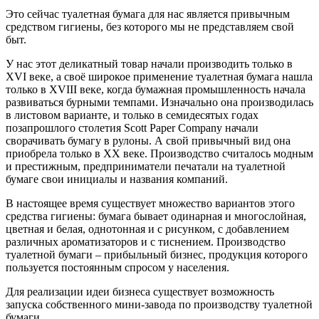
Это сейчас туалетная бумага для нас является привычным
средством гигиены, без которого мы не представляем свой
быт.
У нас этот деликатный товар начали производить только в
XVI веке, а своё широкое применение туалетная бумага нашла
только в XVIII веке, когда бумажная промышленность начала
развиваться бурными темпами. Изначально она производилась
в листовом варианте, и только в семидесятых годах
позапрошлого столетия Scott Paper Company начали
сворачивать бумагу в рулоны. А свой привычный вид она
приобрела только в XX веке. Производство считалось модным
и престижным, предприниматели печатали на туалетной
бумаге свои инициалы и названия компаний.
В настоящее время существует множество вариантов этого
средства гигиены: бумага бывает одинарная и многослойная,
цветная и белая, однотонная и с рисунком, с добавлением
различных ароматизаторов и с тиснением. Производство
туалетной бумаги – прибыльный бизнес, продукция которого
пользуется постоянным спросом у населения.
Для реализации идеи бизнеса существует возможность
запуска собственного мини-завода по производству туалетной
бумаги.