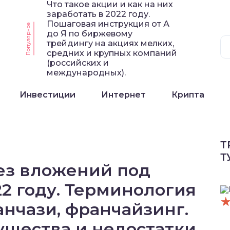
Что такое акции и как на них
заработать в 2022 году.
Пошаговая инструкция от А
Популярное
до Я по биржевому
трейдингу на акциях мелких,
средних и крупных компаний
(российских и
международных).
Инвестиции
Интернет
Крипта
Т
Т
ез вложений под
2 году. Терминология
нчази, франчайзинг.
щества и недостатки