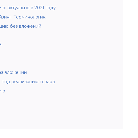
: актуально в 2021 году
йзинг. Терминология.
цию без вложений
й
ез вложений
 под реализацию товара
ию