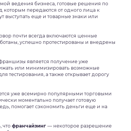
емой ведения бизнеса, готовые решения по
д которым передаются от одного лица к
ут выступать еще и товарные знаки или
говор почти всегда включаются ценные
аботаны, успешно протестированы и внедрены
франшизы является получение уже
нижать или минимизировать возможные
ля тестирования, а также открывает дорогу
ается уже всемирно популярными торговыми
ически моментально получает готовую
редь, помогает сэкономить деньги еще и на
, что
франчайзинг
— некоторое разрешение