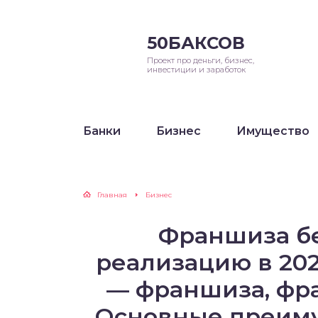
50БАКСОВ
Проект про деньги, бизнес,
инвестиции и заработок
Банки
Бизнес
Имущество
Главная
Бизнес
Франшиза б
реализацию в 202
— франшиза, фра
Основные преиму