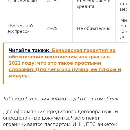
«Совкомбанк»
20–80
от особенности
стаж
кредита
мес.
Мини
«Восточный
На о
21–75
Не обязательно
экспресс»
12 м
до 2
Читайте также:
Банковская гарантия на
обеспечение исполнения контракта в
2022 году: что это такое простыми
словами? Для чего она нужна, её плюсы и
минусы.
Таблица 1. Условия займа под ПТС автомобиля
Для оформления кредитного договора нужны
определенные документы. Часто пакет
ограничивается паспортом, ИНН, ПТС, анкетой,