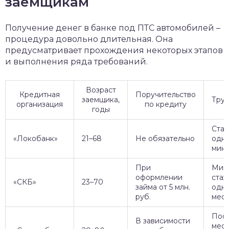
заемщикам
Получение денег в банке под ПТС автомобилей –
процедура довольно длительная. Она
предусматривает прохождения некоторых этапов
и выполнения ряда требований.
Возраст
Кредитная
Поручительство
заемщика,
Труд
организация
по кредиту
годы
Стаж
«Локобанк»
21–68
Не обязательно
одн
мини
При
Мин
оформлении
стаж
«СКБ»
23–70
займа от 5 млн.
одно
руб.
мес.
Пос
В зависимости
мест