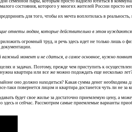
одой семейной пары, которым просто надоело ютиться в коммун
емалого состояния, которого у многих жителей России просто нет
едпринять для того, чтобы их мечта воплотилась в реальность, 
щие ответы людям, которые действительно в этом нуждаются
 приложить огромный труд, и речь здесь идет не только лишь о
 документации.
 важный момент и не сдаться, а самое основное, нужно помнит
целях и задачах. Поэтому, прежде чем приступить к осуществлен
нужна квартира или все же можно подождать еще несколько лет
йоне оно должно находиться? Какая сумма денег необходима для
все-таки повернется лицом и квартира достанется чуть ли не за 
авать будет свое жилье за достаточно приемлемую цену, а может
но здесь и сейчас. Рассмотрим самые приемлемые варианты приоб