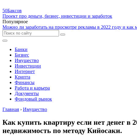
50Баксов
Проект про деньги, бизнес, инвестиции и заработок
Популярное
Можно ли заработать на просмотре рекламы в 2022 году и как
Банки
Бизнес
Имущество
Инвестиции
Интернет
Крипта
Финансы
Работа и карьера
Документы
Фондовый рынок
Главная
›
Имущество
Как купить квартиру если нет денег в 
недвижимость по методу Кийосаки.