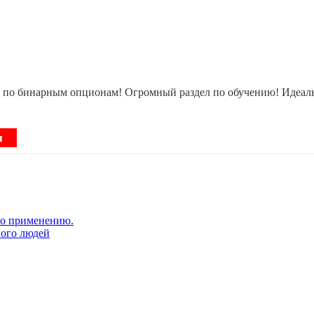
по бинарным опционам! Огромный раздел по обучению! Идеально
я
по применению.
ного людей