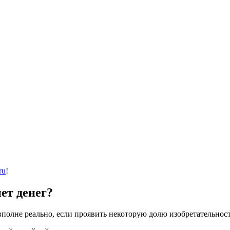
ru
!
ет денег?
вполне реально, если проявить некоторую долю изобретательнос