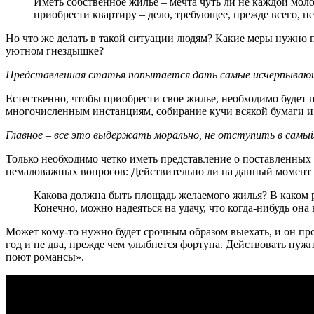
Иметь собственное жилье – мечта чуть ли не каждой мол
приобрести квартиру – дело, требующее, прежде всего, н
Но что же делать в такой ситуации людям? Какие меры нужно пр
уютном гнездышке?
Представленная статья попытается дать самые исчерпываю
Естественно, чтобы приобрести свое жилье, необходимо будет
многочисленным инстанциям, собирание кучи всякой бумаги и
Главное – все это выдержать морально, не отступить в самый
Только необходимо четко иметь представление о поставленных 
немаловажных вопросов: Действительно ли на данный момент 
Какова должна быть площадь желаемого жилья? В каком ра
Конечно, можно надеяться на удачу, что когда-нибудь она 
Может кому-то нужно будет срочным образом выехать, и он прод
год и не два, прежде чем улыбнется фортуна. Действовать нуж
поют романсы».