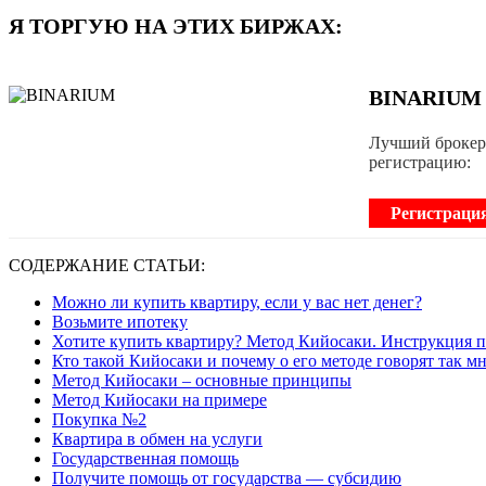
Я ТОРГУЮ НА ЭТИХ БИРЖАХ:
BINARIUM
Лучший брокер 
регистрацию:
Регистраци
СОДЕРЖАНИЕ СТАТЬИ:
Можно ли купить квартиру, если у вас нет денег?
Boзьмитe ипoтeкy
Хотите купить квартиру? Метод Кийосаки. Инструкция 
Кто такой Кийосаки и почему о его методе говорят так м
Метод Кийосаки – основные принципы
Метод Кийосаки на примере
Покупка №2
Квартира в обмен на услуги
Государственная помощь
Пoлyчитe пoмoщь oт гocyдapcтвa — cyбcидию